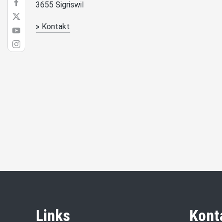
3655 Sigriswil
» Kontakt
Links
Kont