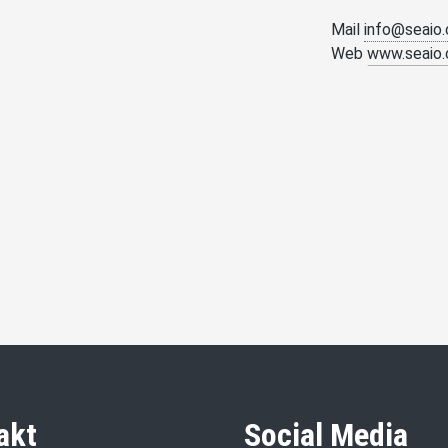
Mail
info@seaio.
Web
www.seaio.
akt
Social Media